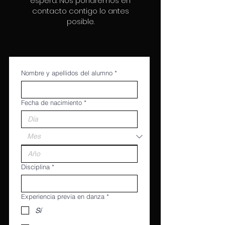
espera. Nos pondremos en
contacto contigo lo antes
posible.
Nombre y apellidos del alumno
*
Fecha de nacimiento
*
Disciplina
*
Experiencia previa en danza
*
Sí